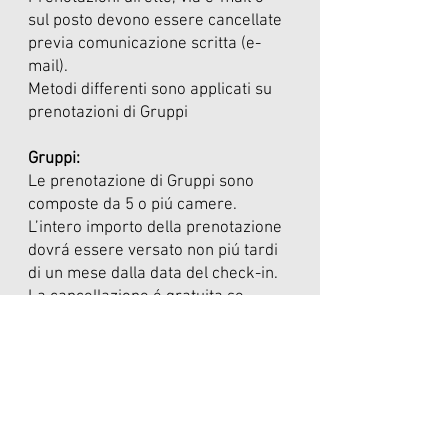
sul posto devono essere cancellate
previa comunicazione scritta (e-
mail).
Metodi differenti sono applicati su
prenotazioni di Gruppi
Gruppi:
Le prenotazione di Gruppi sono
composte da 5 o piú camere.
L’intero importo della prenotazione
dovrá essere versato non piú tardi
di un mese dalla data del check-in.
La cancellazione é gratuita se
effettuata non piú tardi di un mese
dalla data del check-in.
Le cancellazioni effettuate oltre i
termini previsti o i mancati check-in
saranno soggetti ad un’ammenda
pari all’intero importo della